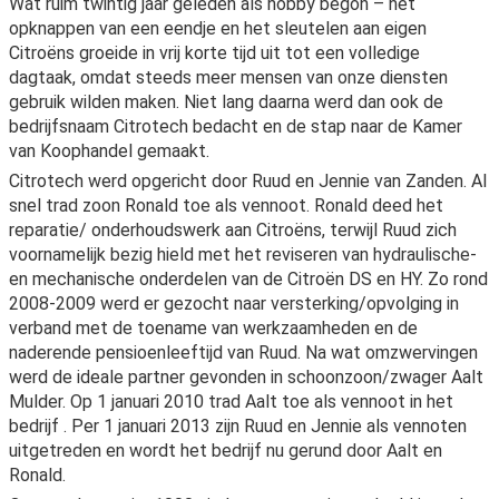
Wat ruim twintig jaar geleden als hobby begon – het
opknappen van een eendje en het sleutelen aan eigen
Citroëns groeide in vrij korte tijd uit tot een volledige
dagtaak, omdat steeds meer mensen van onze diensten
gebruik wilden maken. Niet lang daarna werd dan ook de
bedrijfsnaam Citrotech bedacht en de stap naar de Kamer
van Koophandel gemaakt.
Citrotech werd opgericht door Ruud en Jennie van Zanden. Al
snel trad zoon Ronald toe als vennoot. Ronald deed het
reparatie/ onderhoudswerk aan Citroëns, terwijl Ruud zich
voornamelijk bezig hield met het reviseren van hydraulische-
en mechanische onderdelen van de Citroën DS en HY. Zo rond
2008-2009 werd er gezocht naar versterking/opvolging in
verband met de toename van werkzaamheden en de
naderende pensioenleeftijd van Ruud. Na wat omzwervingen
werd de ideale partner gevonden in schoonzoon/zwager Aalt
Mulder. Op 1 januari 2010 trad Aalt toe als vennoot in het
bedrijf . Per 1 januari 2013 zijn Ruud en Jennie als vennoten
uitgetreden en wordt het bedrijf nu gerund door Aalt en
Ronald.