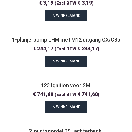
€
3,19
€
3,19
(Excl BTW:
)
IN WINKELMAND
1-plunjerpomp LHM met M12 uitgang CX/C35
€
244,17
€
244,17
(Excl BTW:
)
IN WINKELMAND
123 Ignition voor SM 
€
741,60
€
741,60
(Excl BTW:
)
IN WINKELMAND
2-puntsgordel DS -achterbank-