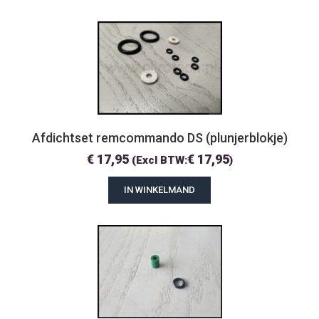
Afdichtset remcommando DS (plunjerblokje)
€
17,95
€
17,95
(Excl BTW:
)
IN WINKELMAND