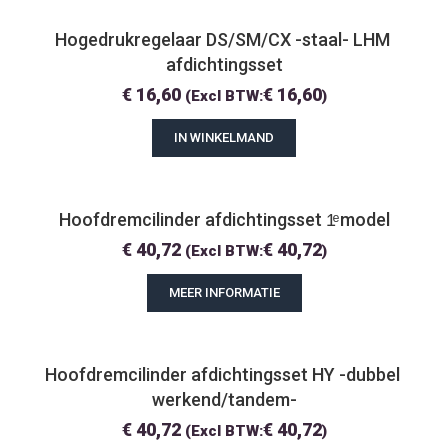
Hogedrukregelaar DS/SM/CX -staal- LHM 
afdichtingsset
€
16,60
€
16,60
(Excl BTW:
)
IN WINKELMAND
Hoofdremcilinder afdichtingsset 1ͤ model
€
40,72
€
40,72
(Excl BTW:
)
MEER INFORMATIE
Hoofdremcilinder afdichtingsset HY -dubbel 
werkend/tandem-
€
40,72
€
40,72
(Excl BTW:
)