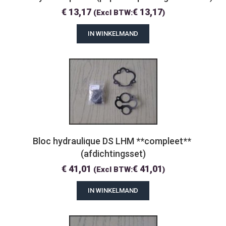
€
13,17
€
13,17
(Excl BTW:
)
IN WINKELMAND
Bloc hydraulique DS LHM **compleet** 
(afdichtingsset)
€
41,01
€
41,01
(Excl BTW:
)
IN WINKELMAND