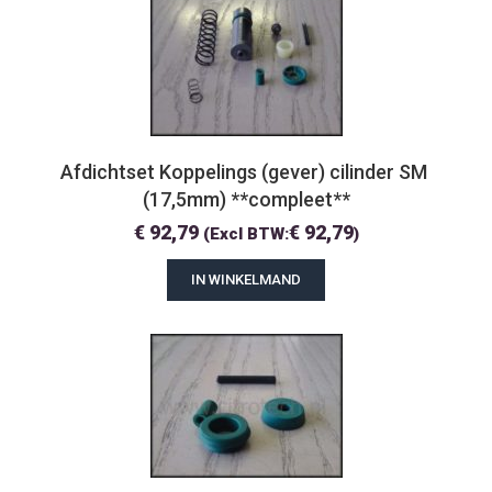
Afdichtset Koppelings (gever) cilinder SM 
(17,5mm) **compleet**
€
92,79
€
92,79
(Excl BTW:
)
IN WINKELMAND