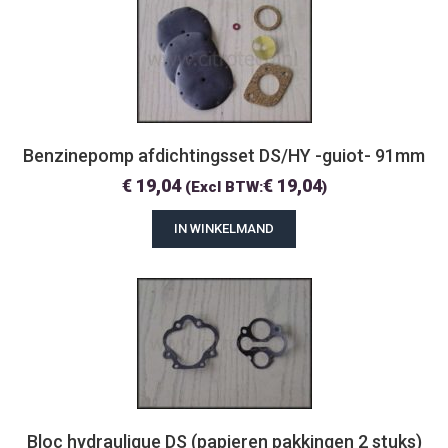
Benzinepomp afdichtingsset DS/HY -guiot- 91mm
€
19,04
€
19,04
(Excl BTW:
)
IN WINKELMAND
Bloc hydraulique DS (papieren pakkingen 2 stuks)