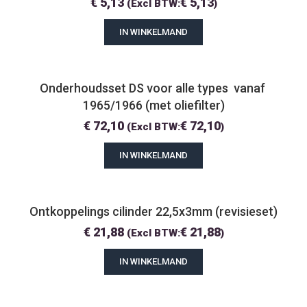
€
5,13
€
5,13
(Excl BTW:
)
IN WINKELMAND
Onderhoudsset DS voor alle types  vanaf 
1965/1966 (met oliefilter)
€
72,10
€
72,10
(Excl BTW:
)
IN WINKELMAND
Ontkoppelings cilinder 22,5x3mm (revisieset)
€
21,88
€
21,88
(Excl BTW:
)
IN WINKELMAND