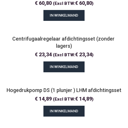
€
60,80
€
60,80
(Excl BTW:
)
IN WINKELMAND
Centrifugaalregelaar afdichtingsset (zonder 
lagers)
€
23,34
€
23,34
(Excl BTW:
)
IN WINKELMAND
Hogedrukpomp DS (1 plunjer ) LHM afdichtingsset
€
14,89
€
14,89
(Excl BTW:
)
IN WINKELMAND