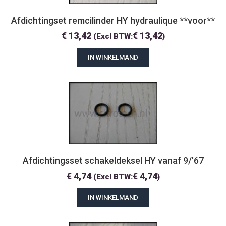
Afdichtingset remcilinder HY hydraulique **voor**
€
13,42
€
13,42
(Excl BTW:
)
IN WINKELMAND
Afdichtingsset schakeldeksel HY vanaf 9/’67
€
4,74
€
4,74
(Excl BTW:
)
IN WINKELMAND