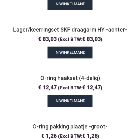
IN WINKELMAND
Lager/keerringset SKF draagarm HY -achter-
€
83,03
€
83,03
(Excl BTW:
)
IN WINKELMAND
O-ring haakset (4-delig)
€
12,47
€
12,47
(Excl BTW:
)
IN WINKELMAND
O-ring pakking plaatje -groot-
€
1,26
€
1,26
(Excl BTW:
)