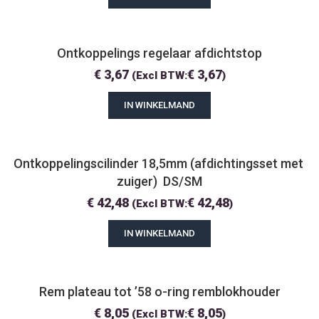
Ontkoppelings regelaar afdichtstop
€
3,67
€
3,67
(Excl BTW:
)
IN WINKELMAND
Ontkoppelingscilinder 18,5mm (afdichtingsset met 
zuiger)  DS/SM
€
42,48
€
42,48
(Excl BTW:
)
IN WINKELMAND
Rem plateau tot ’58 o-ring remblokhouder
€
8,05
€
8,05
(Excl BTW:
)