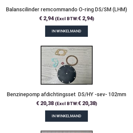
Balanscilinder remcommando O-ring DS/SM (LHM)
€
2,94
€
2,94
(Excl BTW:
)
IN WINKELMAND
Benzinepomp afdichtingsset  DS/HY -sev- 102mm
€
20,38
€
20,38
(Excl BTW:
)
IN WINKELMAND