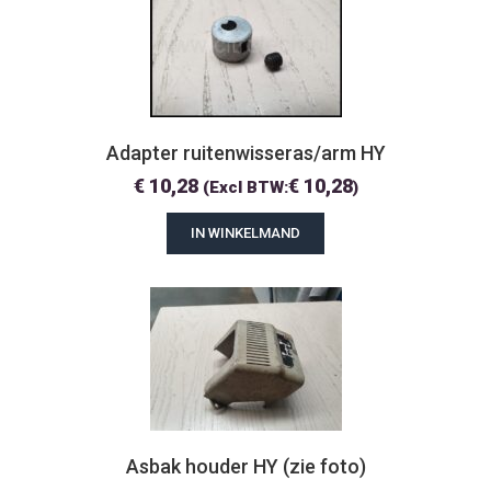
Adapter ruitenwisseras/arm HY
€
10,28
€
10,28
(Excl BTW:
)
IN WINKELMAND
Asbak houder HY (zie foto)