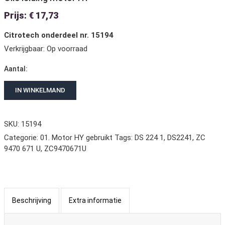
Prijs:
€
17,73
Citrotech onderdeel nr. 15194
Verkrijgbaar:
Op voorraad
Aantal:
IN WINKELMAND
SKU: 15194
Categorie:
01. Motor HY gebruikt
Tags:
DS 224 1
,
DS2241
,
ZC
9470 671 U
,
ZC9470671U
Beschrijving
Extra informatie