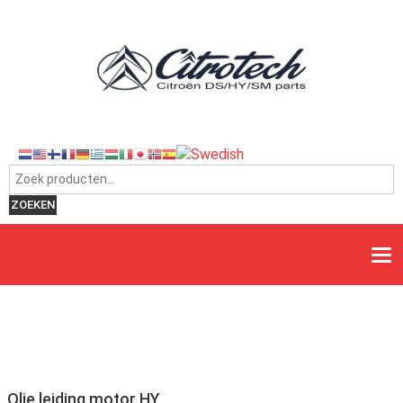
Zoeken naar:
ZOEKEN
Olie leiding motor HY