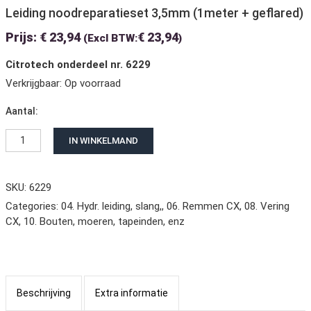
Leiding noodreparatieset 3,5mm (1meter + geflared)
Prijs:
€
23,94
€
23,94
(Excl BTW:
)
Citrotech onderdeel nr. 6229
Verkrijgbaar:
Op voorraad
Aantal:
Leiding noodreparatieset 3,5mm (1meter + geflared) aantal
IN WINKELMAND
SKU: 6229
Categories:
04. Hydr. leiding, slang,
,
06. Remmen CX
,
08. Vering
CX
,
10. Bouten, moeren, tapeinden, enz
Beschrijving
Extra informatie