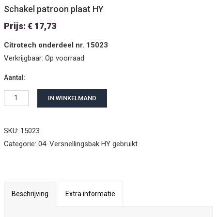
Schakel patroon plaat HY
Prijs:
€
17,73
Citrotech onderdeel nr. 15023
Verkrijgbaar:
Op voorraad
Aantal:
Schakel patroon plaat HY aantal
IN WINKELMAND
SKU: 15023
Categorie:
04. Versnellingsbak HY gebruikt
Beschrijving
Extra informatie