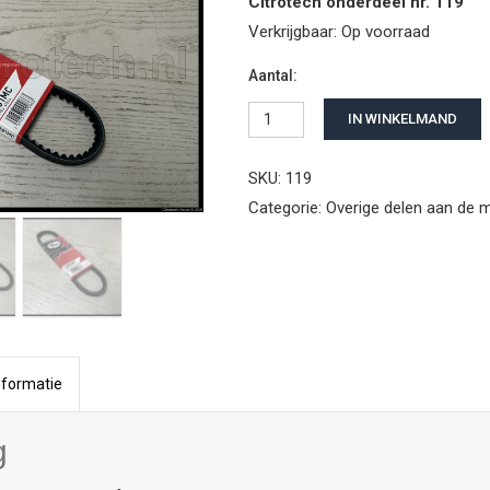
Citrotech onderdeel nr. 119
Verkrijgbaar:
Op voorraad
Aantal:
V-snaar centrifugaal regelaar D
IN WINKELMAND
SKU: 119
Categorie:
Overige delen aan de 
nformatie
g