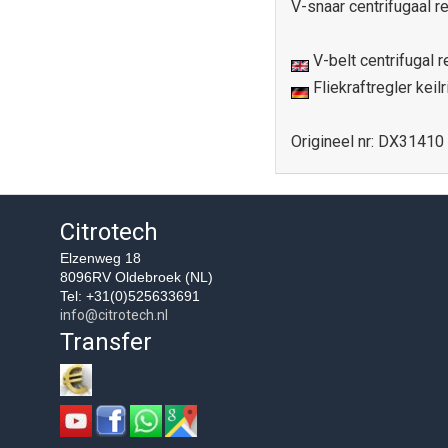
V-snaar centrifugaal r
V-belt centrifugal 
Fliekraftregler kei
Origineel nr: DX31410
Citrotech
Elzenweg 18
8096RV Oldebroek (NL)
Tel: +31(0)525633691
info@citrotech.nl
Transfer