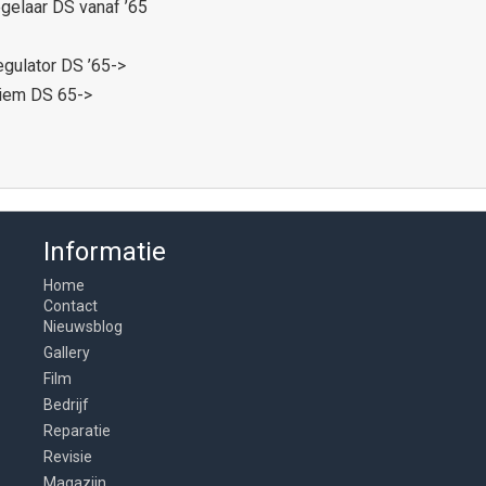
egelaar DS vanaf ’65
regulator DS ’65->
lriem DS 65->
Informatie
Home
Contact
Nieuwsblog
Gallery
Film
Bedrijf
Reparatie
Revisie
Magazijn