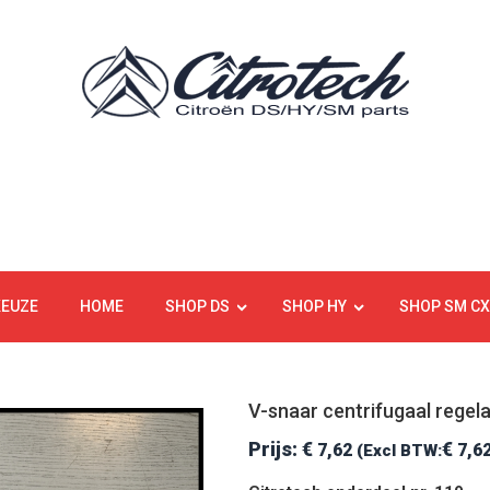
KEUZE
HOME
SHOP DS
SHOP HY
SHOP SM CX
V-snaar centrifugaal regela
Prijs:
€
€
7,62
7,6
(Excl BTW: