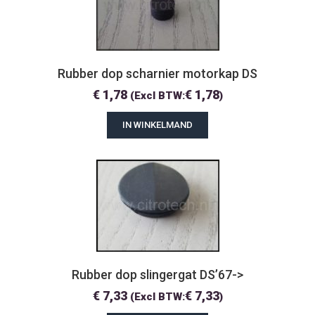
Rubber dop scharnier motorkap DS
€
1,78
€
1,78
(Excl BTW:
)
IN WINKELMAND
Rubber dop slingergat DS’67->
€
7,33
€
7,33
(Excl BTW:
)