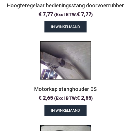
Hoogteregelaar bedieningsstang doorvoerrubber
€
7,77
€
7,77
(Excl BTW:
)
IN WINKELMAND
Motorkap stanghouder DS
€
2,65
€
2,65
(Excl BTW:
)
IN WINKELMAND