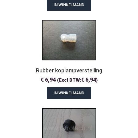
IN WINKELMAND
Rubber koplampverstelling
€
6,94
€
6,94
(Excl BTW:
)
IN WINKELMAND