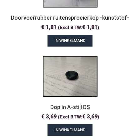
Doorvoerrubber ruitensproeierkop -kunststof-
€
1,81
€
1,81
(Excl BTW:
)
IN WINKELMAND
Dop in A-stijl DS
€
3,69
€
3,69
(Excl BTW:
)
IN WINKELMAND