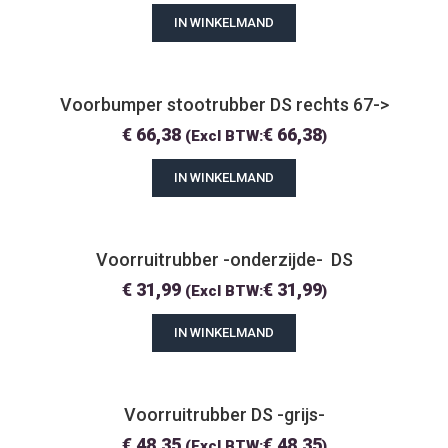
IN WINKELMAND
Voorbumper stootrubber DS rechts 67->
€
66,38
€
66,38
(Excl BTW:
)
IN WINKELMAND
Voorruitrubber -onderzijde-  DS
€
31,99
€
31,99
(Excl BTW:
)
IN WINKELMAND
Voorruitrubber DS -grijs-
€
48,35
€
48,35
(Excl BTW:
)