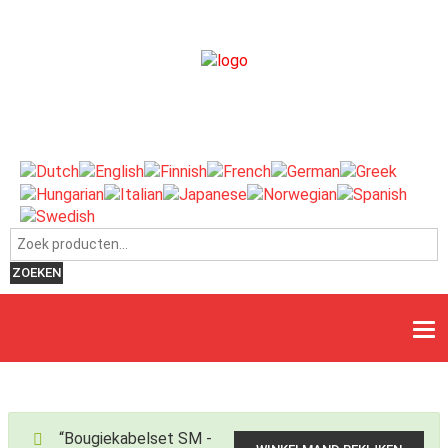
Zoeken naar:
ZOEKEN
“Bougiekabelset SM -