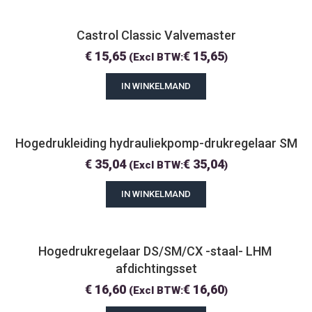
Castrol Classic Valvemaster
€
15,65
€
15,65
(Excl BTW:
)
IN WINKELMAND
Hogedrukleiding hydrauliekpomp-drukregelaar SM
€
35,04
€
35,04
(Excl BTW:
)
IN WINKELMAND
Hogedrukregelaar DS/SM/CX -staal- LHM 
afdichtingsset
€
16,60
€
16,60
(Excl BTW:
)