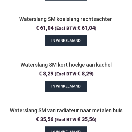
Waterslang SM koelslang rechtsachter 
€
61,04
€
61,04
(Excl BTW:
)
IN WINKELMAND
Waterslang SM kort hoekje aan kachel
€
8,29
€
8,29
(Excl BTW:
)
IN WINKELMAND
Waterslang SM van radiateur naar metalen buis
€
35,56
€
35,56
(Excl BTW:
)
IN WINKELMAND