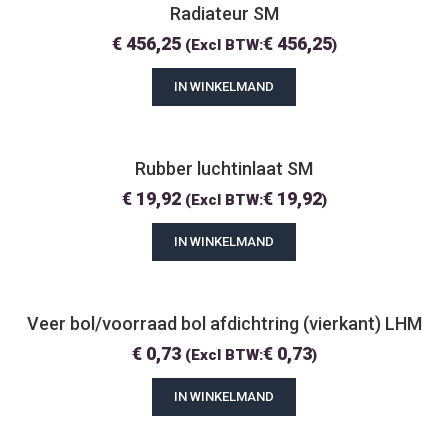
Radiateur SM
€
456,25
€
456,25
(Excl BTW:
)
IN WINKELMAND
Rubber luchtinlaat SM
€
19,92
€
19,92
(Excl BTW:
)
IN WINKELMAND
Veer bol/voorraad bol afdichtring (vierkant) LHM
€
0,73
€
0,73
(Excl BTW:
)
IN WINKELMAND