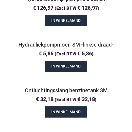
€
126,97
€
126,97
(Excl BTW:
)
IN WINKELMAND
Hydrauliekpompmoer  SM -linkse draad-
€
5,86
€
5,86
(Excl BTW:
)
IN WINKELMAND
Ontluchtingsslang benzinetank SM
€
32,18
€
32,18
(Excl BTW:
)
IN WINKELMAND