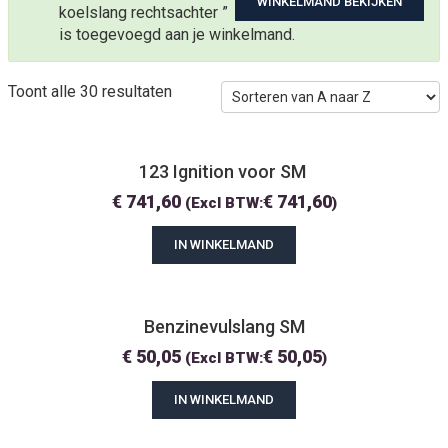
WINKELMAND BEKIJKEN
koelslang rechtsachter ”
is toegevoegd aan je winkelmand.
Toont alle 30 resultaten
123 Ignition voor SM 
€
741,60
€
741,60
(Excl BTW:
)
IN WINKELMAND
Benzinevulslang SM
€
50,05
€
50,05
(Excl BTW:
)
IN WINKELMAND