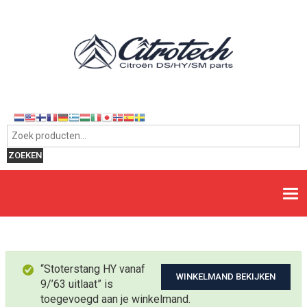
Zoeken naar:
ZOEKEN
“Stoterstang HY vanaf
WINKELMAND BEKIJKEN
9/’63 uitlaat” is
toegevoegd aan je winkelmand.