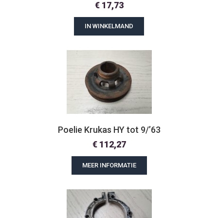
€
17,73
IN WINKELMAND
Poelie Krukas HY tot 9/’63
€
112,27
MEER INFORMATIE