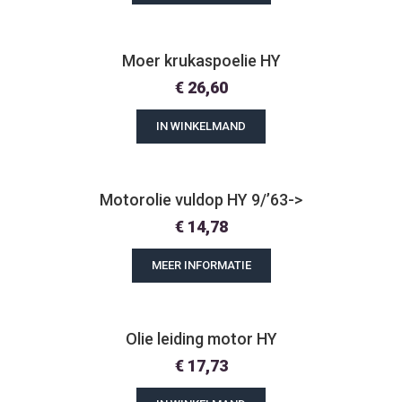
Moer krukaspoelie HY
€
26,60
IN WINKELMAND
Motorolie vuldop HY 9/’63->
€
14,78
MEER INFORMATIE
Olie leiding motor HY
€
17,73